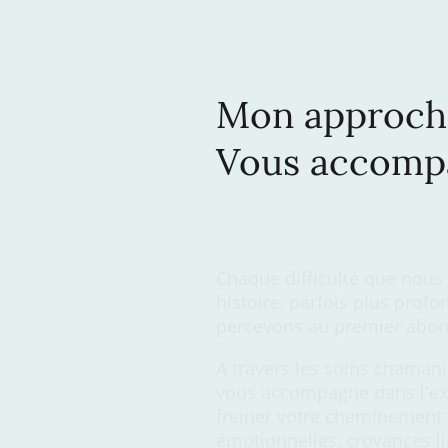
Mon approche
Vous accompa
Chaque difficulté que nous
histoire, parfois plus prof
percevons au premier abor
A travers les soins chamani
vous accompagne dans l'exp
freiner votre cheminement 
émotionnelles, croyances l