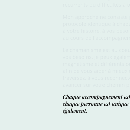
récurrents ou difficultés à
Mon approche ne consiste 
protocole identique à chaq
à votre histoire, à vos beso
au cours de l'accompagne
Le chamanisme est au coeu
vos besoins, je peux égale
magnétisme et différents 
afin de vous aider à mieu
traversez, à vous reconnec
avancer sur votre chemin p
Chaque accompagnement est
chaque personne est unique e
également.