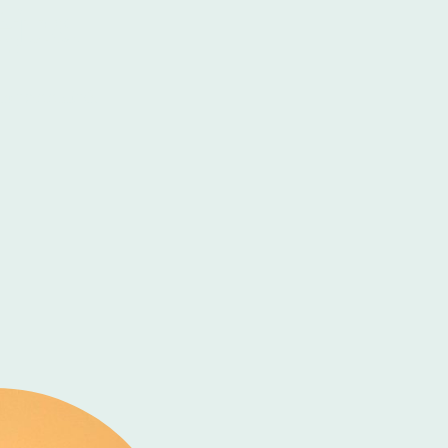
éjus.
rsonnalisé.