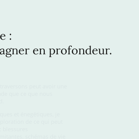
 :
gner en profondeur.
 traversons peut avoir une
onde que ce que nous
d.
ques et énegétiques, je
loration de ce qui peut
: blessures
imitantes, schémas de vie