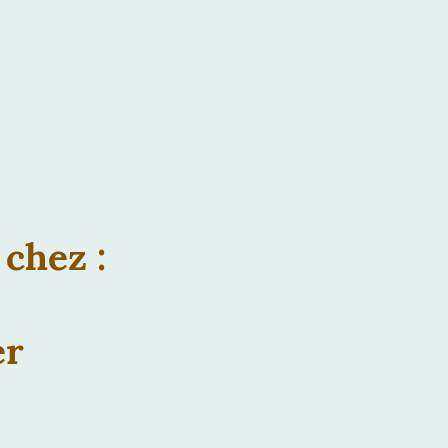
chez :
er