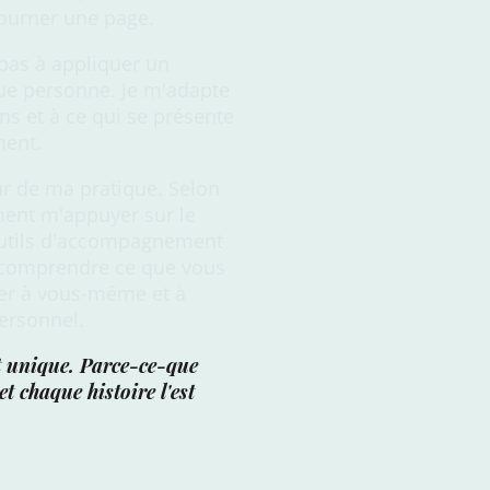
 tourner une page.
pas à appliquer un
ue personne. Je m'adapte
ins et à ce qui se présente
ment.
r de ma pratique. Selon
ment m'appuyer sur le
outils d'accompagnement
x comprendre ce que vous
ter à vous-même et à
ersonnel.
 unique. Parce-ce-que
t chaque histoire l'est