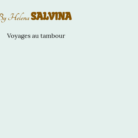
SALVINA
By Helena
Voyages au tambour
sme